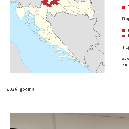
Dop
Taj
e-
zup
2026. godina