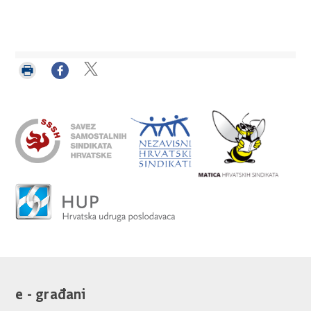
Ispiši
Podijeli
Podijeli
stranicu
na
na
Facebooku
Twitteru
e - građani