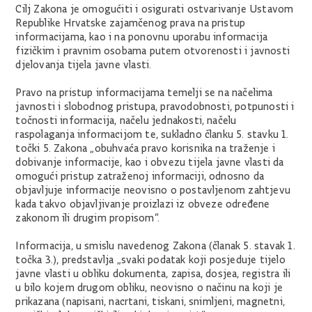
Cilj Zakona je omogućiti i osigurati ostvarivanje Ustavom
Republike Hrvatske zajamčenog prava na pristup
informacijama, kao i na ponovnu uporabu informacija
fizičkim i pravnim osobama putem otvorenosti i javnosti
djelovanja tijela javne vlasti.
Pravo na pristup informacijama temelji se na načelima
javnosti i slobodnog pristupa, pravodobnosti, potpunosti i
točnosti informacija, načelu jednakosti, načelu
raspolaganja informacijom te, sukladno članku 5. stavku 1.
točki 5. Zakona „obuhvaća pravo korisnika na traženje i
dobivanje informacije, kao i obvezu tijela javne vlasti da
omogući pristup zatraženoj informaciji, odnosno da
objavljuje informacije neovisno o postavljenom zahtjevu
kada takvo objavljivanje proizlazi iz obveze određene
zakonom ili drugim propisom“.
Informacija, u smislu navedenog Zakona (članak 5. stavak 1.
točka 3.), predstavlja „svaki podatak koji posjeduje tijelo
javne vlasti u obliku dokumenta, zapisa, dosjea, registra ili
u bilo kojem drugom obliku, neovisno o načinu na koji je
prikazana (napisani, nacrtani, tiskani, snimljeni, magnetni,