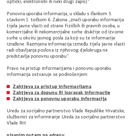
optički, elektronički ili neki drugi zapis).“
Ponovna uporaba informacija, u skladu s člankom 5.
stavkom 1. točkom 6. Zakona „znači uporabu informacija
tijela javne vlasti od strane fizičkih ili pravnih osoba, u
komercijalne ili nekomercijalne svrhe drukčije od izvorne
svrhe u okviru javnog posla za koji su te informacije
izrađene. Razmjena informacija između tijela javne vlasti
radi obavljanja poslova iz njihovog djelokruga ne
predstavlja ponovnu uporabu“.
Pravo na pristup informacijama i ponovnu uporabu
informacija ostvaruje se podnošenjem:
Zahtjeva za pristup informacijama
Zahtjeva za dopunu ili ispravak informacije
Zahtjeva za ponovnu uporabu informacija
Uredu za socijalno partnerstvo Vlade Republike Hrvatske,
službenici za informiranje Ureda za socijalno partnerstvo
Vlade RH:
pisanim putem na adresu
: