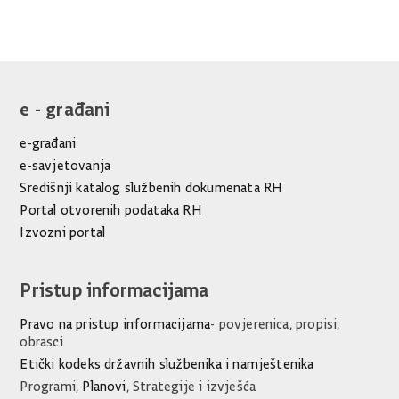
Ispiši
Podijeli
Podijeli
stranicu
na
na
Facebooku
Twitteru
e - građani
e-građani
e-savjetovanja
Središnji katalog službenih dokumenata RH
Portal otvorenih podataka RH
Izvozni portal
Pristup informacijama
Pravo na pristup informacijama
- povjerenica, propisi,
obrasci
Etički kodeks državnih službenika i namještenika
Programi,
Planovi
, Strategije i izvješća