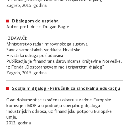
Zagreb, 2015. godina
Dijalogom do uspjeha
Autor: prof. dr. sc. Dragan Bagić
IZDAVAČI:
Ministarstvo rada i mirovinskoga sustava
Savez samostalnih sindikata Hrvatske
Hrvatska udruga poslodavaca
Publikacija je financirana darovnicama Kraljevine Norveške,
iz Fonda „Dostojanstveni rad i tripartitni dijalog“
Zagreb, 2015. godina
Socijalni dijalog - Priručnik za sindikalnu edukaciju
Ovaj dokument je izrađen u okviru suradnje Europske
komisije i MOR-a u području socijalnog dijaloga i
industrijskih odnosa, uz financijsku potporu Europske
unije.
2012. godina