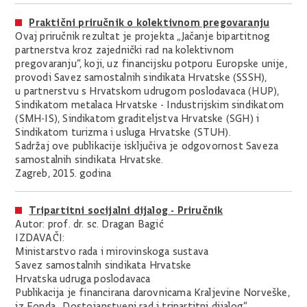
Praktični priručnik o kolektivnom pregovaranju
Ovaj priručnik rezultat je projekta „Jačanje bipartitnog
partnerstva kroz zajednički rad na kolektivnom
pregovaranju“, koji, uz financijsku potporu Europske unije,
provodi Savez samostalnih sindikata Hrvatske (SSSH),
u partnerstvu s Hrvatskom udrugom poslodavaca (HUP),
Sindikatom metalaca Hrvatske - Industrijskim sindikatom
(SMH-IS), Sindikatom graditeljstva Hrvatske (SGH) i
Sindikatom turizma i usluga Hrvatske (STUH).
Sadržaj ove publikacije isključiva je odgovornost Saveza
samostalnih sindikata Hrvatske.
Zagreb, 2015. godina
Tripartitni socijalni dijalog - Priručnik
Autor: prof. dr. sc. Dragan Bagić
IZDAVAČI:
Ministarstvo rada i mirovinskoga sustava
Savez samostalnih sindikata Hrvatske
Hrvatska udruga poslodavaca
Publikacija je financirana darovnicama Kraljevine Norveške,
iz Fonda „Dostojanstveni rad i tripartitni dijalog“