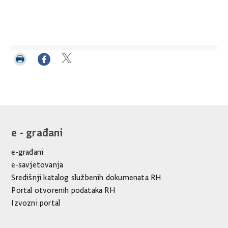
Ispiši
Podijeli
Podijeli
stranicu
na
na
Facebooku
Twitteru
e - građani
e-građani
e-savjetovanja
Središnji katalog službenih dokumenata RH
Portal otvorenih podataka RH
Izvozni portal