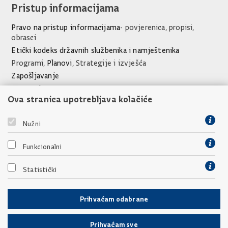
Pristup informacijama
Pravo na pristup informacijama
- povjerenica, propisi,
obrasci
Etički kodeks državnih službenika i namještenika
Programi,
Planovi
, Strategije i izvješća
Zapošljavanje
Javna nabava
Ova stranica upotrebljava kolačiće
Financijski dokumenti Ureda
Poveznice
Nužni
Vlada Republike Hrvatske
Funkcionalni
Socijalni partneri
Međunarodne partnerske organizacije
Statistički
Prihvaćam odabrane
Prihvaćam sve