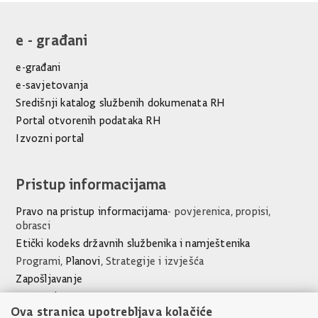
e - građani
e-građani
e-savjetovanja
Središnji katalog službenih dokumenata RH
Portal otvorenih podataka RH
Izvozni portal
Pristup informacijama
Pravo na pristup informacijama
- povjerenica, propisi,
obrasci
Etički kodeks državnih službenika i namještenika
Programi,
Planovi
, Strategije i izvješća
Zapošljavanje
Javna nabava
Ova stranica upotrebljava kolačiće
Financijski dokumenti Ureda