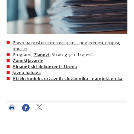
Pravo na pristup informacijama- povjerenica, propisi,
obrasci
Planovi
Programi,
, Strategije i Izvješća
Zapošljavanje
Financijski dokumenti Ureda
Javna nabava
Etički kodeks državnih službenika i namještenika
Ispiši
Podijeli
Podijeli
stranicu
na
na
Facebooku
Twitteru