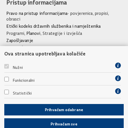
Pristup informacijama
Pravo na pristup informacijama
- povjerenica, propisi,
obrasci
Etički kodeks državnih službenika i namještenika
Programi,
Planovi
, Strategije i izvješća
Zapošljavanje
Javna nabava
Ova stranica upotrebljava kolačiće
Financijski dokumenti Ureda
Poveznice
Nužni
Vlada Republike Hrvatske
Funkcionalni
Socijalni partneri
Međunarodne partnerske organizacije
Statistički
Prihvaćam odabrane
Prihvaćam sve