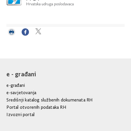
Ispiši
Podijeli
Podijeli
stranicu
na
na
Facebooku
Twitteru
e - građani
e-građani
e-savjetovanja
Središnji katalog službenih dokumenata RH
Portal otvorenih podataka RH
Izvozni portal