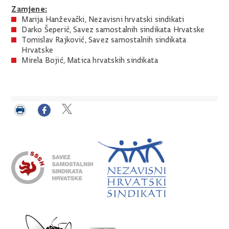
Zamjene:
Marija Hanževački, Nezavisni hrvatski sindikati
Darko Šeperić, Savez samostalnih sindikata Hrvatske
Tomislav Rajković, Savez samostalnih sindikata
Hrvatske
Mirela Bojić, Matica hrvatskih sindikata
Ispiši
Podijeli
Podijeli
stranicu
na
na
Facebooku
Twitteru