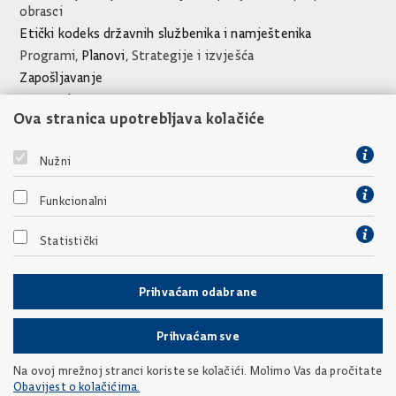
obrasci
Etički kodeks državnih službenika i namještenika
Programi,
Planovi
, Strategije i izvješća
Zapošljavanje
Javna nabava
Ova stranica upotrebljava kolačiće
Financijski dokumenti Ureda
Poveznice
Nužni
Vlada Republike Hrvatske
Funkcionalni
Socijalni partneri
Međunarodne partnerske organizacije
Statistički
Prihvaćam odabrane
Prihvaćam sve
Povratak na vrh
Na ovoj mrežnoj stranci koriste se kolačići. Molimo Vas da pročitate
Obavijest o kolačićima.