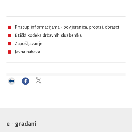
Pristup informacijama - povjerenica, propisi, obrasci
Etički kodeks državnih službenika
Zapošljavanje
Javna nabava
Ispiši
Podijeli
Podijeli
stranicu
na
na
Facebooku
Twitteru
e - građani