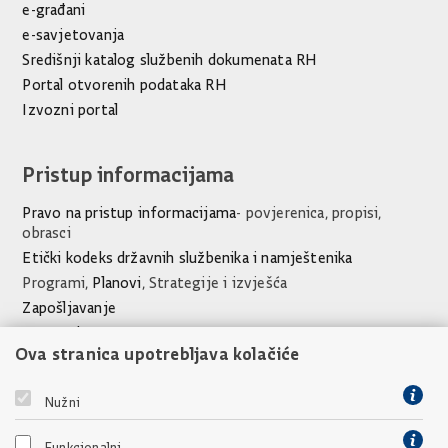
e-građani
e-savjetovanja
Središnji katalog službenih dokumenata RH
Portal otvorenih podataka RH
Izvozni portal
Pristup informacijama
Pravo na pristup informacijama
- povjerenica, propisi,
obrasci
Etički kodeks državnih službenika i namještenika
Programi,
Planovi
, Strategije i izvješća
Zapošljavanje
Javna nabava
Ova stranica upotrebljava kolačiće
Financijski dokumenti Ureda
Poveznice
Nužni
Vlada Republike Hrvatske
Funkcionalni