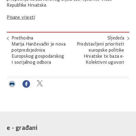
Republike Hrvatske.
Pisane vijesti
Prethodna
Sljedeća
Marija Hanževački je nova
Predstavljeni prioriteti
potpredsjednica
europske politike
Europskog gospodarskog
Hrvatske te baza e-
i socijalnog odbora
Kolektivni ugovori
Ispiši
Podijeli
Podijeli
stranicu
na
na
Facebooku
Twitteru
e - građani