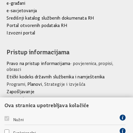
e-građani
e-savjetovanja
Središnji katalog službenih dokumenata RH
Portal otvorenih podataka RH
Izvozni portal
Pristup informacijama
Pravo na pristup informacijama
- povjerenica, propisi,
obrasci
Etički kodeks državnih službenika i namještenika
Programi,
Planovi
, Strategije i izvješća
Zapošljavanje
Javna nabava
Ova stranica upotrebljava kolačiće
Financijski dokumenti Ureda
Poveznice
Nužni
Vlada Republike Hrvatske