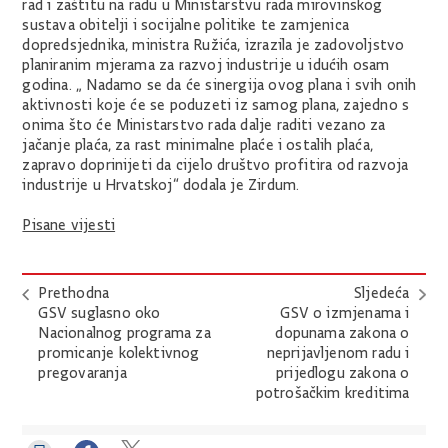
rad i zaštitu na radu u Ministarstvu rada mirovinskog
sustava obitelji i socijalne politike te zamjenica
dopredsjednika, ministra Ružića, izrazila je zadovoljstvo
planiranim mjerama za razvoj industrije u idućih osam
godina. „ Nadamo se da će sinergija ovog plana i svih onih
aktivnosti koje će se poduzeti iz samog plana, zajedno s
onima što će Ministarstvo rada dalje raditi vezano za
jačanje plaća, za rast minimalne plaće i ostalih plaća,
zapravo doprinijeti da cijelo društvo profitira od razvoja
industrije u Hrvatskoj“ dodala je Zirdum.
Pisane vijesti
Prethodna
Sljedeća
GSV suglasno oko
GSV o izmjenama i
Nacionalnog programa za
dopunama zakona o
promicanje kolektivnog
neprijavljenom radu i
pregovaranja
prijedlogu zakona o
potrošačkim kreditima