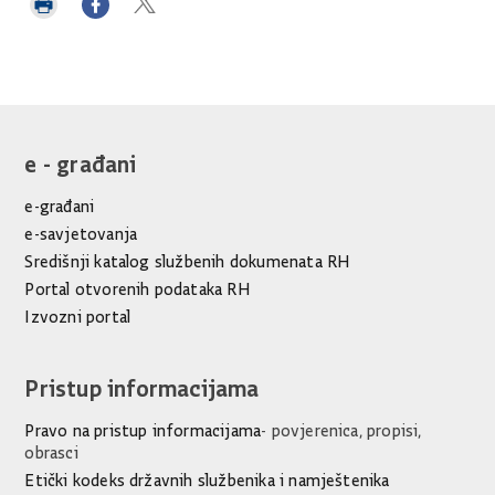
Ispiši
Podijeli
Podijeli
stranicu
na
na
Facebooku
Twitteru
e - građani
e-građani
e-savjetovanja
Središnji katalog službenih dokumenata RH
Portal otvorenih podataka RH
Izvozni portal
Pristup informacijama
Pravo na pristup informacijama
- povjerenica, propisi,
obrasci
Etički kodeks državnih službenika i namještenika