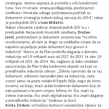
strategiju. Većina rasprava je protekla u vrlo korektnom
tonu. Sve tri strane, strana predlagatelja, predstavnici
sindikata i Hrvatske udruge poslodavaca podržali su
dokument strategije industrijskog razvoja do 2034.“, rekao
Ivan Mišetić.
je predsjednik GSV-a
Nakon višesatne sjednice, dopredsjednik GSV-a u i
Dražen
predsjednik Nezavisnih hrvatskih sindikata,
Jović,
predstavljeni je dokument ocijenio kao "tu ništa
revolucionarno, ali nam je drago sa sindikalne strane da se
napokon pojavljuje jedan dokument koji govori o
industriji“. Naveo je da Plan predviđa ulaganja u domaću
industriju od 1,9 milijardi eura od 2027. do 2031. te oko 2,9
milijardi od 2031. do 2034. No, naglasio je kako sindikati
upozoravaju da Plan treba konkretno ukazati na koje se
prerađivačke industrije odnosi. „Želimo vjerovati da se taj
dokument, odnosno nacionalni plan za industriju, neće
svesti samo na popis nekakvih lijepih želja, nego da ćemo
stvarno, na kraju, imati jedan konkretan dokument koji će
nam pokazati u kojem smjeru želimo ići. Što znači ta
zelena tranzicija, što znači digitalizacija, što znači ulaganje
u prerađivačku industriju“ istaknuo je Jović.
Anita Zirdum
, vršiteljica dužnosti ravnateljice Uprave za