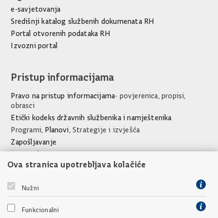
e-savjetovanja
Središnji katalog službenih dokumenata RH
Portal otvorenih podataka RH
Izvozni portal
Pristup informacijama
Pravo na pristup informacijama
- povjerenica, propisi,
obrasci
Etički kodeks državnih službenika i namještenika
Programi,
Planovi
, Strategije i izvješća
Zapošljavanje
Javna nabava
Ova stranica upotrebljava kolačiće
Financijski dokumenti Ureda
Poveznice
Nužni
Vlada Republike Hrvatske
Funkcionalni