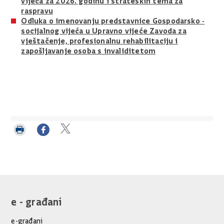
vijeća za 2026. godinu i strateških tema za
raspravu
Odluka o imenovanju predstavnice Gospodarsko -
socijalnog vijeća u Upravno vijeće Zavoda za
vještačenje, profesionalnu rehabilitaciju i
zapošljavanje osoba s invaliditetom
Ispiši
Podijeli
Podijeli
stranicu
na
na
Facebooku
Twitteru
e - građani
e-građani