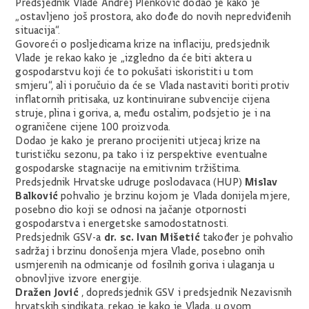
Predsjednik Vlade Andrej Plenković dodao je kako je
„ostavljeno još prostora, ako dođe do novih nepredviđenih
situacija“.
Govoreći o posljedicama krize na inflaciju, predsjednik
Vlade je rekao kako je „izgledno da će biti aktera u
gospodarstvu koji će to pokušati iskoristiti u tom
smjeru“, ali i poručuio da će se Vlada nastaviti boriti protiv
inflatornih pritisaka, uz kontinuirane subvencije cijena
struje, plina i goriva, a, među ostalim, podsjetio je i na
ograničene cijene 100 proizvoda.
Dodao je kako je prerano procijeniti utjecaj krize na
turističku sezonu, pa tako i iz perspektive eventualne
gospodarske stagnacije na emitivnim tržištima.
Mislav
Predsjednik Hrvatske udruge poslodavaca (HUP)
Balković
pohvalio je brzinu kojom je Vlada donijela mjere,
posebno dio koji se odnosi na jačanje otpornosti
gospodarstva i energetske samodostatnosti.
dr. sc. Ivan Mišetić
Predsjednik GSV-a
također je pohvalio
sadržaj i brzinu donošenja mjera Vlade, posebno onih
usmjerenih na odmicanje od fosilnih goriva i ulaganja u
obnovljive izvore energije.
Dražen Jović
, dopredsjednik GSV i predsjednik Nezavisnih
hrvatskih sindikata, rekao je kako je Vlada, u ovom