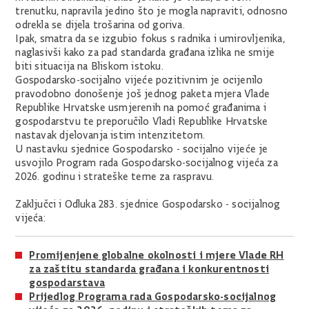
trenutku, napravila jedino što je mogla napraviti, odnosno
odrekla se dijela trošarina od goriva.
Ipak, smatra da se izgubio fokus s radnika i umirovljenika,
naglasivši kako za pad standarda građana izlika ne smije
biti situacija na Bliskom istoku.
Gospodarsko-socijalno vijeće pozitivnim je ocijenilo
pravodobno donošenje još jednog paketa mjera Vlade
Republike Hrvatske usmjerenih na pomoć građanima i
gospodarstvu te preporučilo Vladi Republike Hrvatske
nastavak djelovanja istim intenzitetom.
U nastavku sjednice Gospodarsko - socijalno vijeće je
usvojilo Program rada Gospodarsko-socijalnog vijeća za
2026. godinu i strateške teme za raspravu.
Zaključci i Odluka 283. sjednice Gospodarsko - socijalnog
vijeća:
Promijenjene globalne okolnosti i mjere Vlade RH
za zaštitu standarda građana i konkurentnosti
gospodarstava
Prijedlog Programa rada Gospodarsko-socijalnog