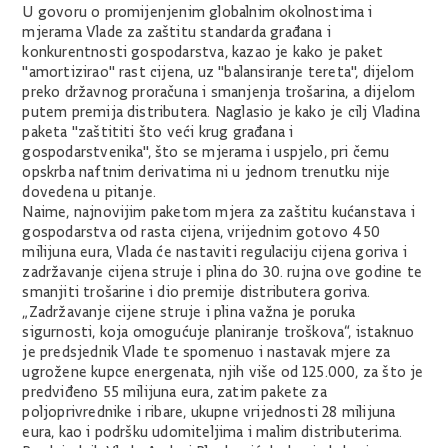
U govoru o promijenjenim globalnim okolnostima i
mjerama Vlade za zaštitu standarda građana i
konkurentnosti gospodarstva, kazao je kako je paket
"amortizirao" rast cijena, uz "balansiranje tereta", dijelom
preko državnog proračuna i smanjenja trošarina, a dijelom
putem premija distributera. Naglasio je kako je cilj Vladina
paketa "zaštititi što veći krug građana i
gospodarstvenika", što se mjerama i uspjelo, pri čemu
opskrba naftnim derivatima ni u jednom trenutku nije
dovedena u pitanje.
Naime, najnovijim paketom mjera za zaštitu kućanstava i
gospodarstva od rasta cijena, vrijednim gotovo 450
milijuna eura, Vlada će nastaviti regulaciju cijena goriva i
zadržavanje cijena struje i plina do 30. rujna ove godine te
smanjiti trošarine i dio premije distributera goriva.
„Zadržavanje cijene struje i plina važna je poruka
sigurnosti, koja omogućuje planiranje troškova“, istaknuo
je predsjednik Vlade te spomenuo i nastavak mjere za
ugrožene kupce energenata, njih više od 125.000, za što je
predviđeno 55 milijuna eura, zatim pakete za
poljoprivrednike i ribare, ukupne vrijednosti 28 milijuna
eura, kao i podršku udomiteljima i malim distributerima.